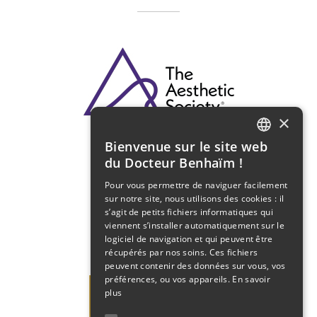
×
Bienvenue sur le site web
FRENCH
du Docteur Benhaïm !
ENGLISH
Pour vous permettre de naviguer facilement
sur notre site, nous utilisons des cookies : il
s’agit de petits fichiers informatiques qui
viennent s’installer automatiquement sur le
logiciel de navigation et qui peuvent être
récupérés par nos soins. Ces fichiers
peuvent contenir des données sur vous, vos
préférences, ou vos appareils.
En savoir
plus