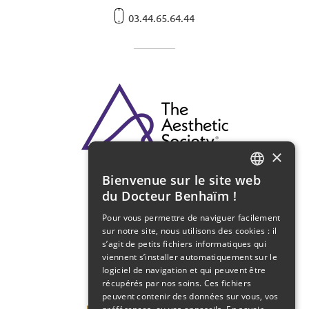
03.44.65.64.44
×
Bienvenue sur le site web
FRENCH
du Docteur Benhaïm !
ENGLISH
Pour vous permettre de naviguer facilement
sur notre site, nous utilisons des cookies : il
s’agit de petits fichiers informatiques qui
viennent s’installer automatiquement sur le
logiciel de navigation et qui peuvent être
récupérés par nos soins. Ces fichiers
peuvent contenir des données sur vous, vos