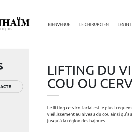
BIENVENUE
LE CHIRURGIEN
LES IN
S
LIFTING DU V
COU OU CERV
R
ACTE
Le lifting cervico-facial est le plus fréque
vieillissement au niveau du cou ainsi qu'a
jusqu'à la région des bajoues.