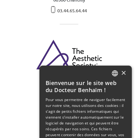
03.44.65.64.44
×
Bienvenue sur le site web
FRENCH
du Docteur Benhaïm !
ENGLISH
Pour vous permettre de naviguer facilement
sur notre site, nous utilisons des cookies : il
s’agit de petits fichiers informatiques qui
viennent s’installer automatiquement sur le
logiciel de navigation et qui peuvent être
récupérés par nos soins. Ces fichiers
peuvent contenir des données sur vous, vos